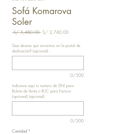
Sofá Komarova
Soler
Precio
Precio
 S/ 5,480.00 
S/ 2,740.00
de
oferta
Que deseas que enviemos en la postal de
dedicación? (opcional)
0/500
Indícanos aquí tu numero de DNI para
Boleta de Venta o RUC para Factura.
(opcional) (opcional)
0/500
Cantidad
*