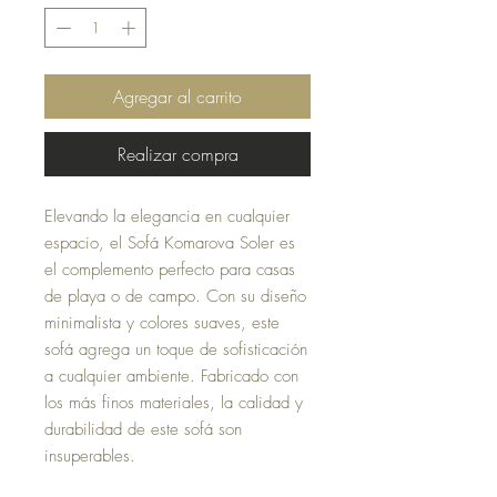
Agregar al carrito
Realizar compra
Elevando la elegancia en cualquier
espacio, el Sofá Komarova Soler es
el complemento perfecto para casas
de playa o de campo. Con su diseño
minimalista y colores suaves, este
sofá agrega un toque de sofisticación
a cualquier ambiente. Fabricado con
los más finos materiales, la calidad y
durabilidad de este sofá son
insuperables.