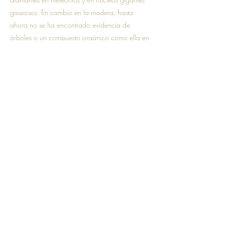
gaseosos. En cambio en la madera, hasta
ahora no se ha encontrado evidencia de
árboles o un compuesto orgánico como ella en
ningún otro planeta descubierto, lo que hace
que sea muy exclusiva de la Tierra.
Es un material orgánico que requiere
condiciones muy específicas para ser formada,
entre estos elementos: agua, una atmósfera
estable y fotosíntesis.
Ahora, podemos reflexionar que lo más valioso
no siempre es lo más caro.
En un universo donde los diamantes pueden
estar por todos lados, la madera es un
verdadero tesoro sorprendente.
Cuidemos y valoremos estos tesoros que ahora
tenemos en nuestro planeta.