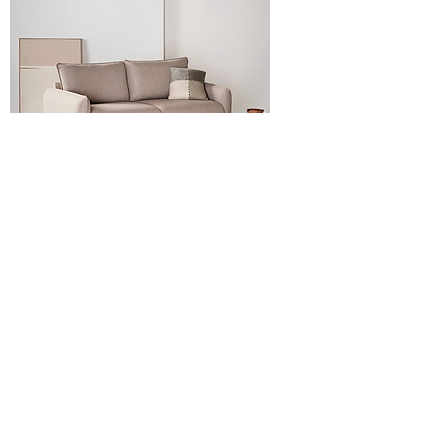
Sofá Karl De Komarova
20% OFF