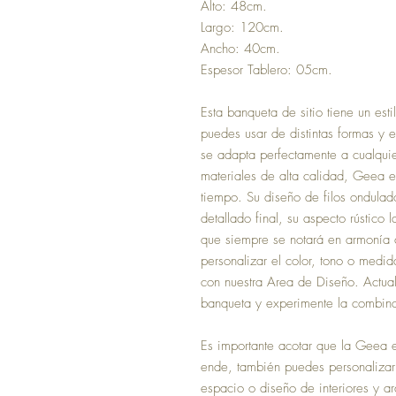
Alto: 48cm.
Largo: 120cm.
Ancho: 40cm.
Espesor Tablero: 05cm.
Esta banqueta de sitio tiene un estil
puedes usar de distintas formas y e
se adapta perfectamente a cualqui
materiales de alta calidad, Geea es
tiempo. Su diseño de filos ondulad
detallado final, su aspecto rústico 
que siempre se notará en armonía c
personalizar el color, tono o medi
con nuestra Area de Diseño. Actual
banqueta y experimente la combinac
Es importante acotar que la Geea 
ende, también puedes personalizarl
espacio o diseño de interiores y ar