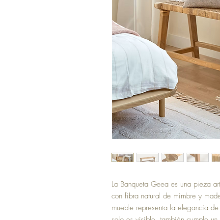
La Banqueta Geea es una pieza arte
con fibra natural de mimbre y mad
mueble representa la elegancia de l
solo es visible, también cumple un 