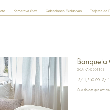
bete
Komarova Staff
Colecciones Exclusivas
Tarjetas de 
Banqueta
SKU: KAH2201193
Precio
 S/ 1,860.00 
S/ 1
Que deseas que enviemos