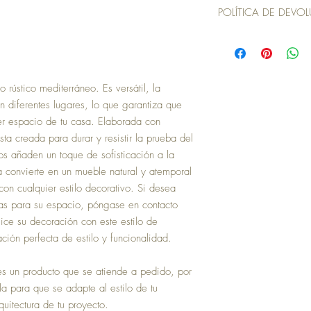
El costo de envío po
necesario.
POLÍTICA DE DEVO
pedido por cola de entr
(Excepción de Lima M
Envíos.
adicionalmente por el
Por la naturaleza de nue
ciudad, previa coord
reembolsos una vez conf
En el proceso de fac
nuestros canales de aten
no se reflejara ningú
Si se aplican cambios y 
vía. Dicho cargo, se
o rústico mediterráneo. Es versátil, la
entregados vía post vent
haya cotizado el cos
Para casos de Devolución
n diferentes lugares, lo que garantiza que
base al peso o volum
de Devolución con el áre
er espacio de tu casa. Elaborada con
adquiridos.
+51968218741, o para u
Para los envíos a nive
ta creada para durar y resistir la prueba del
mediante nuestro "Buzón
la oficina de courier
os añaden un toque de sofisticación a la
komarovaarthome@gmail.
por defecto de Koma
2 horas.
la convierte en un mueble natural y atemporal
El costo de envío po
on cualquier estilo decorativo. Si desea
internacional, será c
previa coordinación 
das para su espacio, póngase en contacto
proceso de facturaci
ice su decoración con este estilo de
se reflejara ningún c
ión perfecta de estilo y funcionalidad.
vía. Dicho cargo, se
productos, una vez s
país y ciudad de des
es un producto que se atiende a pedido, por
resulte de todos sus 
a para que se adapte al estilo de tu
Para los envíos a nive
quitectura de tu proyecto.
elegir la oficina de 