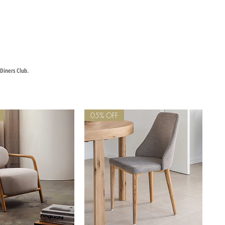
 de Komarova.
Diners Club.
05% OFF