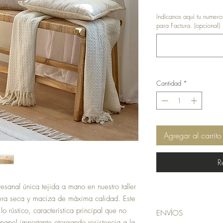
Indícanos aquí tu numer
para Factura. (opcional)
Cantidad
*
Agregar al carrito
R
sanal única tejida a mano en nuestro taller
era seca y maciza de máxima calidad. Este
o rústico, característica principal que no
ENVÍOS
papel importante otorgando resistencia a la