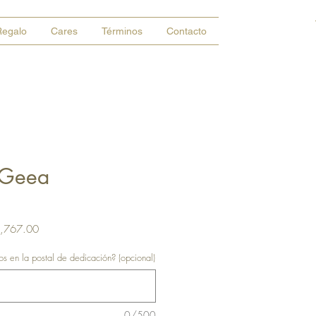
Regalo
Cares
Términos
Contacto
 Geea
Precio
,767.00
de
 en la postal de dedicación? (opcional)
oferta
0/500