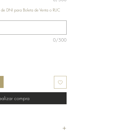
o de DNI para Boleta de Venta o RUC
0/500
ealizar compra