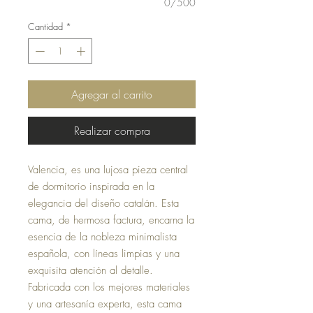
0/500
Cantidad
*
Agregar al carrito
Realizar compra
Valencia, es una lujosa pieza central
de dormitorio inspirada en la
elegancia del diseño catalán. Esta
cama, de hermosa factura, encarna la
esencia de la nobleza minimalista
española, con líneas limpias y una
exquisita atención al detalle.
Fabricada con los mejores materiales
y una artesanía experta, esta cama