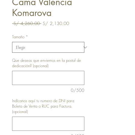
Cama Valencia
Komarova
Precio
Precio
 S/ 4,260.00 
S/ 2,130.00
de
oferta
Tamaño
*
Que deseas que enviemos en la postal de
dedicación? (opcional)
0/500
Indícanos aquí tu numero de DNI para
Boleta de Venta o RUC para Factura.
(opcional)