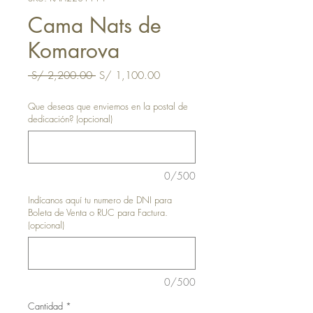
Cama Nats de
Komarova
Precio
Precio
 S/ 2,200.00 
S/ 1,100.00
de
oferta
Que deseas que enviemos en la postal de
dedicación? (opcional)
0/500
Indícanos aquí tu numero de DNI para
Boleta de Venta o RUC para Factura.
(opcional)
0/500
Cantidad
*