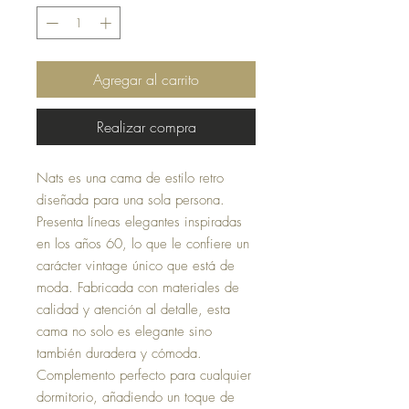
Agregar al carrito
Realizar compra
Nats es una cama de estilo retro
diseñada para una sola persona.
Presenta líneas elegantes inspiradas
en los años 60, lo que le confiere un
carácter vintage único que está de
moda. Fabricada con materiales de
calidad y atención al detalle, esta
cama no solo es elegante sino
también duradera y cómoda.
Complemento perfecto para cualquier
dormitorio, añadiendo un toque de