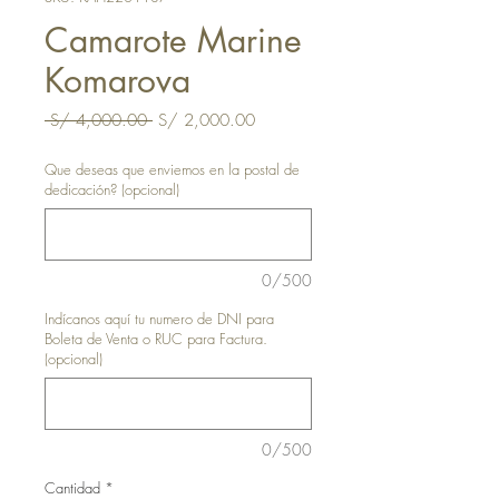
Camarote Marine
Komarova
Precio
Precio
 S/ 4,000.00 
S/ 2,000.00
de
oferta
Que deseas que enviemos en la postal de
dedicación? (opcional)
0/500
Indícanos aquí tu numero de DNI para
Boleta de Venta o RUC para Factura.
(opcional)
0/500
Cantidad
*