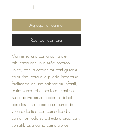
Agregar al carrito
Realizar compra
Marine es una cama camarote
fabricada con un diseño nórdico
único, con la opción de configurar el
color final para que pueda integrarse
fácilmente en una habitación infantil,
optimizando el espacio al máximo.
Su atractiva presentación es ideal
para los niños, aporta un punto de
vista didáctico con comodidad y
confort en toda su estructura práctica y
versátil. Esta cama camarote es