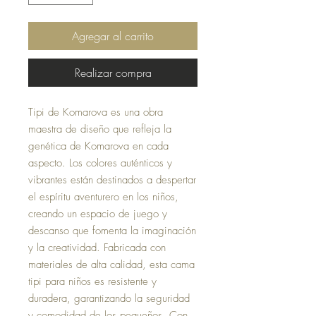
Agregar al carrito
Realizar compra
Tipi de Komarova es una obra
maestra de diseño que refleja la
genética de Komarova en cada
aspecto. Los colores auténticos y
vibrantes están destinados a despertar
el espíritu aventurero en los niños,
creando un espacio de juego y
descanso que fomenta la imaginación
y la creatividad. Fabricada con
materiales de alta calidad, esta cama
tipi para niños es resistente y
duradera, garantizando la seguridad
y comodidad de los pequeños. Con