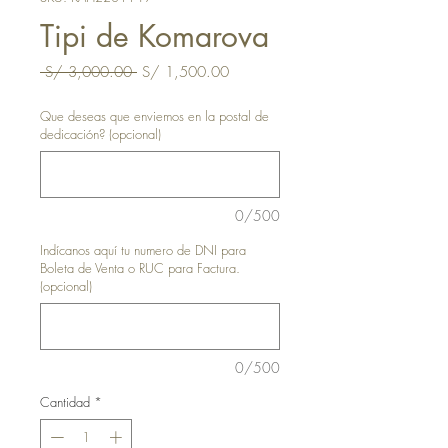
Tipi de Komarova
Precio
Precio
 S/ 3,000.00 
S/ 1,500.00
de
oferta
Que deseas que enviemos en la postal de
dedicación? (opcional)
0/500
Indícanos aquí tu numero de DNI para
Boleta de Venta o RUC para Factura.
(opcional)
0/500
Cantidad
*